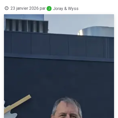
23 janvier 2026
par
Joray & Wyss