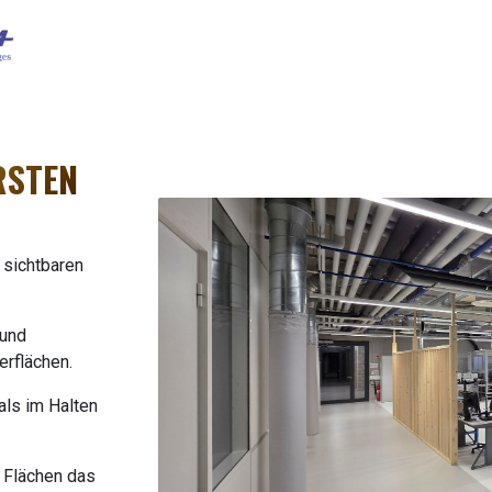
Startseite
Joray & Wyss
Pivodel
Unsere Diens
RSTEN
 sichtbaren
 und
rflächen.
als im Halten
 Flächen das