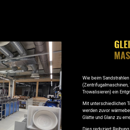
GLE
MAS
Wie beim Sandstrahlen
(Zentrifugalmaschinen, T
Trowalisieren) ein Entg
Mit unterschiedlichen 
werden zuvor wärmebeha
Glätte und Glanz zu err
Dies reduziert Reibung 