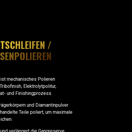
ITSCHLEIFEN /
SENPOLIEREN
 ist mechanisches Polieren
ribofinish, Elektrolytpolitur,
rat- und Finishingprozess.
Trägerkörpern und Diamantinpulver
ndelte Teile poliert, um maximale
eichen.
und verlängert die Gangreserve.​